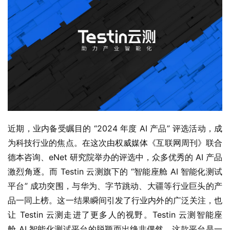
近期，业内备受瞩目的 “2024 年度 AI 产品” 评选活动，成
为科技行业的焦点。在这次由权威媒体《互联网周刊》联合
德本咨询、eNet 研究院举办的评选中，众多优秀的 AI 产品
激烈角逐。而 Testin 云测旗下的 “智能座舱 AI 智能化测试
平台” 成功突围，与华为、字节跳动、大疆等行业巨头的产
品一同上榜。这一结果瞬间引发了行业内外的广泛关注，也
让 Testin 云测走进了更多人的视野。Testin 云测智能座
舱 AI 智能化测试平台的脱颖而出绝非偶然。这款平台是一