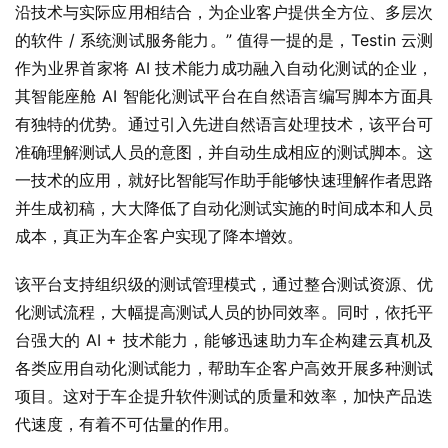
沿技术与实际应用相结合，为企业客户提供全方位、多层次
的软件 / 系统测试服务能力。” 值得一提的是，Testin 云测
作为业界首家将 AI 技术能力成功融入自动化测试的企业，
其智能座舱 AI 智能化测试平台在自然语言编写脚本方面具
有独特的优势。通过引入先进自然语言处理技术，该平台可
准确理解测试人员的意图，并自动生成相应的测试脚本。这
一技术的应用，就好比智能写作助手能够快速理解作者思路
并生成初稿，大大降低了自动化测试实施的时间成本和人员
成本，真正为车企客户实现了降本增效。
该平台支持组织级的测试管理模式，通过整合测试资源、优
化测试流程，大幅提高测试人员的协同效率。同时，依托平
台强大的 AI + 技术能力，能够迅速助力车企构建云真机及
各类应用自动化测试能力，帮助车企客户高效开展多种测试
项目。这对于车企提升软件测试的质量和效率，加快产品迭
代速度，有着不可估量的作用。