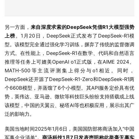
另一方面，
来自深度求索的DeepSeek凭借R1大模型强势
上榜
。1月20日，DeepSeek正式发布了DeepSeek-R1模
型。该模型完全通过强化学习训练，摒弃了传统的监督微调
方式。在性能上，DeepSeek-R1在数学、代码和自然语言
推理等任务上可媲美OpenAI o1正式版，在AIME 2024、
MATH-500等主流评测集上得分与o1相近。同时，
DeepSeek还开源了DeepSeek-R1-Zero和DeepSeek-R1两
个660B模型，并蒸馏了6个小模型。其API服务定价具有优
势，英伟达、亚马逊、微软等科技巨头纷纷支持搭载或上线
该模型，中国的天翼云、秘塔AI等也积极应用，展示出其广
泛的影响力。
美国当地时间2025年1月6日，美国国防部将商汤加入“中国
军事企业清单”。
商汤科技1月7日发表声明称此举毫无事实