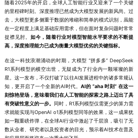
随着2025年的开启，全球人工智能行业又迎来了一个关键
的里程碑时刻。深度推理已然成为大模型发展的新风尚。过
去，大模型更多侧重于数据的堆砌和简单的模式识别，虽能
在一定程度上满足基础应用需求，但在面对复杂问题时常常
捉襟见肘。
如今，随着行业对模型智能水平要求的不断提
高，深度推理能力已成为衡量大模型优劣的关键指标。
在这一科技浪潮涌动的时期，大模型 “拼多多” DeepSeek 
R1系列模型的横空出世，无疑成为了行业内一颗璀璨的新
星。这一发布，不仅打破了以往AI发展进程中的诸多常规认
知，更开启了一个全新的AI时代。
AI的 “aha 时刻” 在这一
刻惊艳登场，意味着我们在人工智能的探索之路上迈出了具
有突破性意义的一步。
同时，R1系列模型仅需更少的算力需
求就能实现与OpenAI o1系列模型同等的效果，这一成果犹
如一颗重磅炸弹，在全球AI行业中激起了千层浪，吸引了无
数从业者、研究者以及投资者的目光，预示着AI技术在普及