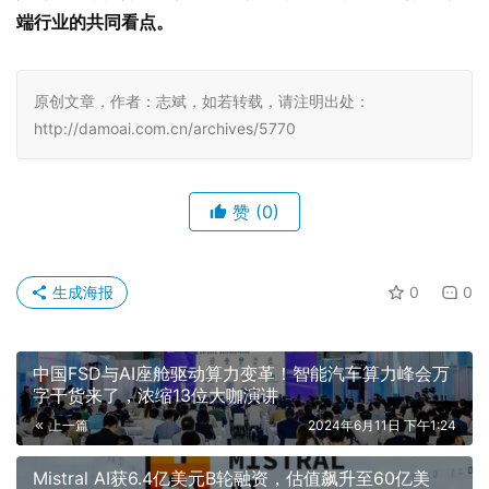
端行业的共同看点。
原创文章，作者：志斌，如若转载，请注明出处：
http://damoai.com.cn/archives/5770
赞
(0)
生成海报
0
0
中国FSD与AI座舱驱动算力变革！智能汽车算力峰会万
字干货来了，浓缩13位大咖演讲
上一篇
2024年6月11日 下午1:24
Mistral AI获6.4亿美元B轮融资，估值飙升至60亿美