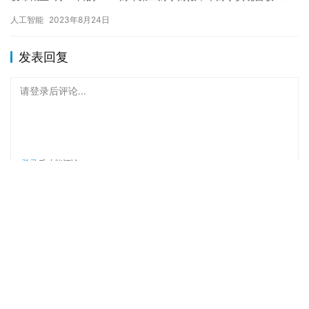
发布截至7月30日的2024财年第二财季财报，本财季实现营收135.1
亿美元，同比飙升101%。非美国通用会计准则下…
人工智能
2023年8月24日
发表回复
请登录后评论...
登录
后才能评论
提交
Copyright © 2023 版权所有
京ICP备05049258号-9
京公网安备
11010802043487号