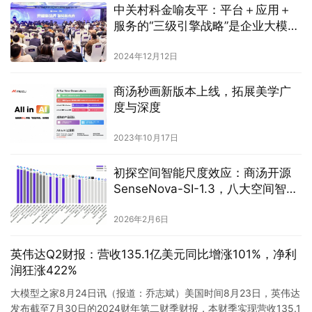
中关村科金喻友平：平台＋应用＋
服务的“三级引擎战略”是企业大模型
落地最佳路径
2024年12月12日
商汤秒画新版本上线，拓展美学广
度与深度
2023年10月17日
初探空间智能尺度效应：商汤开源
SenseNova-SI-1.3，八大空间智能
榜单综合评分登顶
2026年2月6日
英伟达Q2财报：营收135.1亿美元同比增涨101%，净利
润狂涨422%
大模型之家8月24日讯（报道：乔志斌）美国时间8月23日，英伟达