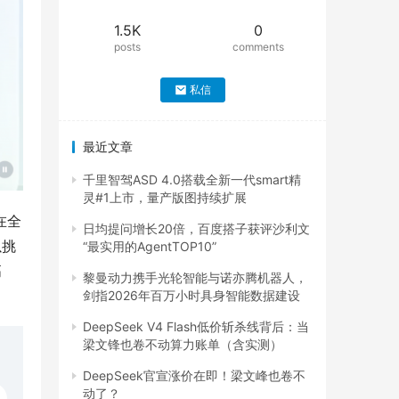
1.5K
0
posts
comments
私信
最近文章
千里智驾ASD 4.0搭载全新一代smart精
灵#1上市，量产版图持续扩展
在全
日均提问增长20倍，百度搭子获评沙利文
以挑
“最实用的AgentTOP10”
高
黎曼动力携手光轮智能与诺亦腾机器人，
剑指2026年百万小时具身智能数据建设
DeepSeek V4 Flash低价斩杀线背后：当
梁文锋也卷不动算力账单（含实测）
DeepSeek官宣涨价在即！梁文峰也卷不
动了？