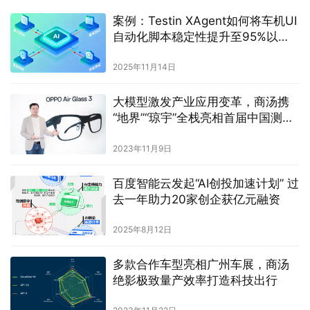
案例：Testin XAgent如何将车机UI
自动化脚本稳定性提升至95%以
上？
2025年11月14日
大模型激发产业应用变革，商汤携
“地界”“琼宇”全栈亮相首届中国测绘
地理信息大会
2023年11月9日
百度智能云发起“AI创投加速计划” 过
去一年助力20家创企获亿元融资
2025年8月12日
多款合作车型亮相广州车展，商汤
绝影极致量产效率打造科技出行