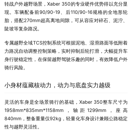
智能化配置则进一步提升城市用车体验，Xaber 350配备
RideyFUN智驾系统、鼹鼠控系统与真智能3.0，集成感应
解锁3.0、RideyGo! 2.0、OTA在线升级等功能，让日常通
勤更便捷。
转战户外越野场景，Xaber 350的专业硬件优势得以充分显
现。车辆配备前90/90-19、后110/90-16规格的全地形轮
胎，搭配270mm超高离地间隙，可从容应对碎石、泥泞、
陡坡等复杂路况。
专属越野全域TCS控制系统可根据泥地、湿滑路面等低附着