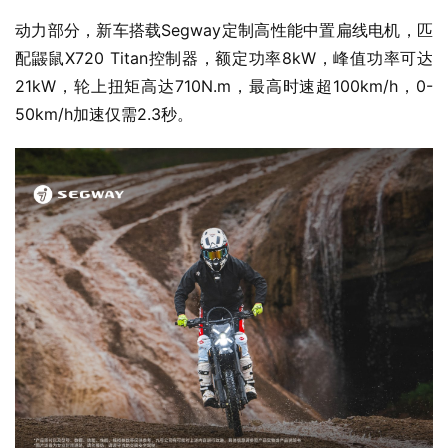
力路况自动调整控制策略，实时抑制后轮打滑，大幅提升车
身行驶稳定性，在保留越野驾驶乐趣的同时，有效降低户外
骑行风险。
小身材蕴藏核动力，动力与底盘实力越级
灵活的车身是全场景骑行的基础，Xaber 350整车尺寸为
1958mm*835mm*1158mm，轴距1299mm，座高
840mm，整备重量仅92kg，轻量化车身设计兼顾公路稳定
性与越野灵活性。
动力部分，新车搭载Segway定制高性能中置扁线电机，匹
配鼹鼠X720 Titan控制器，额定功率8kW，峰值功率可达
21kW，轮上扭矩高达710N.m，最高时速超100km/h，0-
50km/h加速仅需2.3秒。