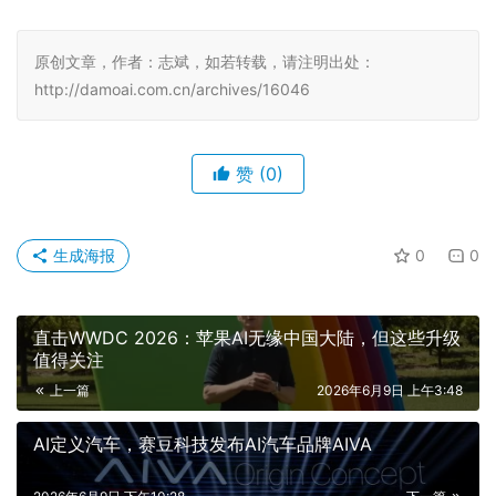
患；一键倒车功能，让车辆在狭窄车位、林间小路等场景下
轻松完成挪车转向。
整体而言，Segway Xaber 350集强悍动力、灵活车身、专
业底盘与全域智能辅助于一身，跳出了单一品类车型的局
限。它既能胜任日常城市通勤，也能驰骋于各类非铺装路
面，兼顾代步、探险、玩乐多重属性。当下电动摩托车消费
需求持续升级，用户不再满足于基础代步，转而追求性能、
乐趣与多场景体验，Xaber 350的上市，也是Segway在高
性能电动两轮领域持续探索的成果。
原创文章，作者：志斌，如若转载，请注明出处：
http://damoai.com.cn/archives/16046
赞
(0)