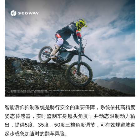
高性能车型结合越野场景，对骑行技术提出了更高要求，而
Xaber 350依托X-Pilot越野智能辅助系统，搭载多项人性化
功能，有效降低入门门槛，同时为资深玩家保留充足的操控
自由度。
车辆提供四段模拟动力模式，分别对应150cc、200cc、
350cc以及Beast极致模式，可匹配不同骑行水平与使用场
景。新手能够从温和的低功率模式起步，逐步适应车辆性
能。