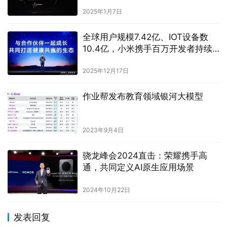
大模型之家讯 3月4日，此间无限（上海）智能科技有限公司在上海
正式成立，标志着前字节跳动豆包PC端产品负责人齐俊元在离职四
个月后再度创业。该公司注册资本1000万美元，由今朝智华控…
资讯
2026年3月6日
未来性能旗舰正式亮相“跨代领先”
iQOO 15到手4199元起
2025年10月20日
英伟达发布RTX 50系列显卡，采用
Blackwell架构，重新定义人工智能
与计算图形融合
2025年1月7日
全球用户规模7.42亿、IOT设备数
10.4亿，小米携手百万开发者持续
拓展人车家全生态
2025年12月17日